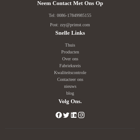
Volume 65L+28L=93L Wireless Parameters
Size673*705*
Neem Contact Met Ons Op
9V/2A USB Parameters 5V/1A+5V/2
Size773*738
Container84
Tel: 0086-17849985155
Post: zzy@primst.com
Snelle Links
Thuis
Producten
Over ons
Fabrieksreis
Kwaliteitscontrole
Contacteer ons
nieuws
blog
Volg Ons.