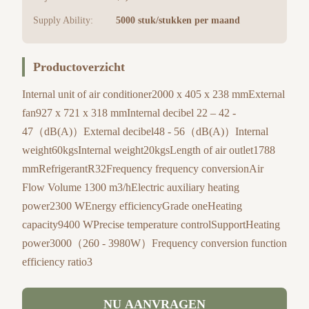
Supply Ability:
5000 stuk/stukken per maand
Productoverzicht
Internal unit of air conditioner2000 x 405 x 238 mmExternal
fan927 x 721 x 318 mmInternal decibel 22 – 42 -
47（dB(A)）External decibel48 - 56（dB(A)）Internal
weight60kgsInternal weight20kgsLength of air outlet1788
mmRefrigerantR32Frequency frequency conversionAir
Flow Volume 1300 m3/hElectric auxiliary heating
power2300 WEnergy efficiencyGrade oneHeating
capacity9400 WPrecise temperature controlSupportHeating
power3000（260 - 3980W）Frequency conversion function
efficiency ratio3
NU AANVRAGEN