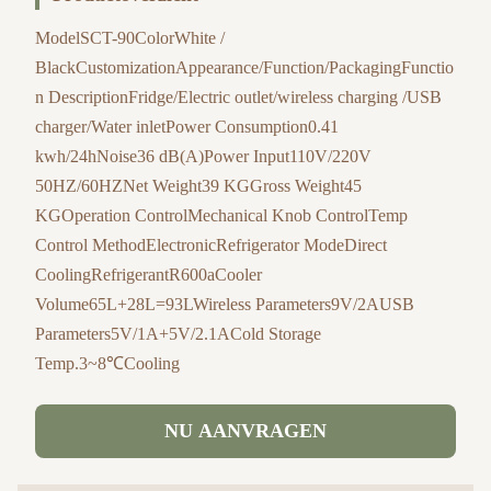
ModelSCT-90ColorWhite /
BlackCustomizationAppearance/Function/PackagingFunctio
n DescriptionFridge/Electric outlet/wireless charging /USB
charger/Water inletPower Consumption0.41
kwh/24hNoise36 dB(A)Power Input110V/220V
50HZ/60HZNet Weight39 KGGross Weight45
KGOperation ControlMechanical Knob ControlTemp
Control MethodElectronicRefrigerator ModeDirect
CoolingRefrigerantR600aCooler
Volume65L+28L=93LWireless Parameters9V/2AUSB
Parameters5V/1A+5V/2.1ACold Storage
Temp.3~8℃Cooling
NU AANVRAGEN