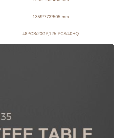
1359*773*505 mm
48PCS/20GP,125 PCS/40HQ