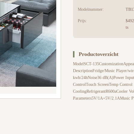
Modelnummer:
TB1
Prijs:
$492
ts
Productoverzicht
ModelSCT-135CustomizationAppear
DescriptionFridge/Music Player/wir
kwh/24hNoise36 dB(A)Power Inpu
ControlTouch ScreenTemp Control 
CoolingRefrigerantR600aCooler
Parameters5V/1A+5V/2.1AMusic P